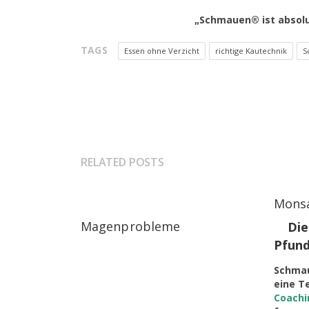
„Schmauen® ist absolut
TAGS
Essen ohne Verzicht
richtige Kautechnik
S
RELATED POSTS
Mons
Magenprobleme
Die
Pfund
Schmau
eine Te
Coachi