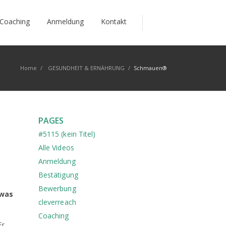
Coaching
Anmeldung
Kontakt
Home
/
GESUNDHEIT & ERNÄHRUNG
/
Schmauen®
PAGES
#5115 (kein Titel)
Alle Videos
Anmeldung
Bestätigung
Bewerbung
 was
cleverreach
Coaching
Er