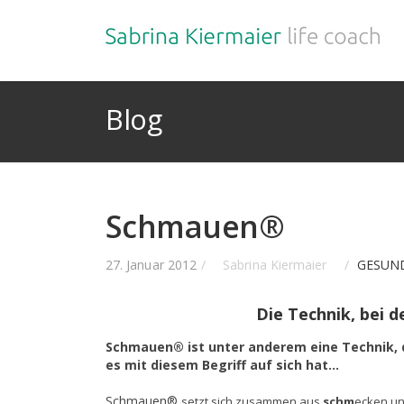
Blog
Schmauen®
27. Januar 2012
/
Sabrina Kiermaier
/
GESUN
Die Technik, bei d
Schmauen® ist unter anderem eine Technik, d
es mit diesem Begriff auf sich hat…
Schmauen®
setzt sich zusammen aus
schm
ecken un