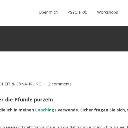
Über mich
PSYCH-K®
Workshops
DHEIT & ERNÄHRUNG
/
2 comments
er die Pfunde purzeln
ie ich in meinen
Coachings
verwende. Sicher fragen Sie sich,
d k
auen
und steht für viel mehr, als die Nahrung nur gründlich zu kauen. 