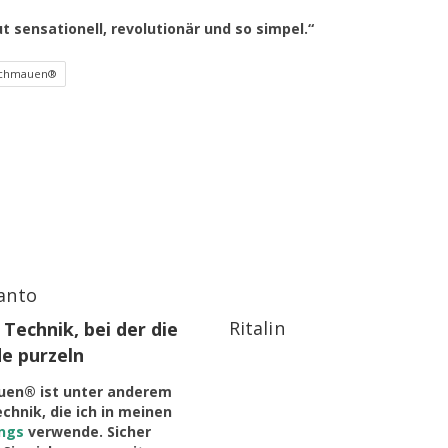
 sensationell, revolutionär und so simpel.“
chmauen®
anto
Ritalin
 Technik, bei der die
e purzeln
en® ist unter anderem
chnik, die ich in meinen
ngs
verwende. Sicher