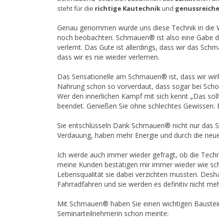
steht für die
richtige Kautechnik
und
genussreiche
Genau genommen wurde uns diese Technik in die W
noch beobachten. Schmauen® ist also eine Gabe der
verlernt. Das Gute ist allerdings, dass wir das Sch
dass wir es nie wieder verlernen.
Das Sensationelle am Schmauen® ist, dass wir wirkl
Nahrung schon so vorverdaut, dass sogar bei Schok
Wer den innerlichen Kampf mit sich kennt „Das sollt
beendet. Genießen Sie ohne schlechtes Gewissen. Es
Sie entschlüsseln Dank Schmauen® nicht nur das Sc
Verdauung, haben mehr Energie und durch die neue
Ich werde auch immer wieder gefragt, ob die Techn
meine Kunden bestätigen mir immer wieder wie schw
Lebensqualität sie dabei verzichten mussten. Desha
Fahrradfahren und sie werden es definitiv nicht
Mit Schmauen® haben Sie einen wichtigen Baustein
Seminarteilnehmerin schon meinte: