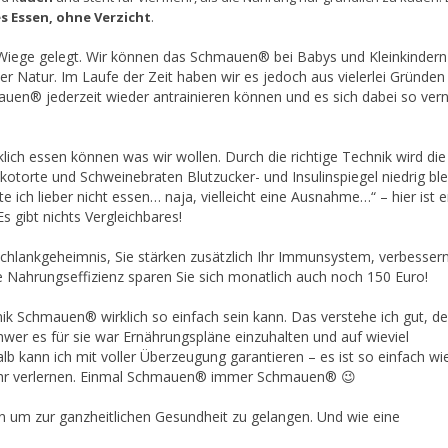
s Essen, ohne Verzicht
.
iege gelegt. Wir können das Schmauen® bei Babys und Kleinkindern
 Natur. Im Laufe der Zeit haben wir es jedoch aus vielerlei Gründen
mauen® jederzeit wieder antrainieren können und es sich dabei so vern
ich essen können was wir wollen. Durch die richtige Technik wird die
otorte und Schweinebraten Blutzucker- und Insulinspiegel niedrig ble
e ich lieber nicht essen… naja, vielleicht eine Ausnahme…“ – hier ist e
 gibt nichts Vergleichbares!
hlankgeheimnis, Sie stärken zusätzlich Ihr Immunsystem, verbessern
 Nahrungseffizienz sparen Sie sich monatlich auch noch 150 Euro!
ik Schmauen® wirklich so einfach sein kann. Das verstehe ich gut, d
er es für sie war Ernährungspläne einzuhalten und auf wieviel
lb kann ich mit voller Überzeugung garantieren – es ist so einfach wi
 mehr verlernen. Einmal Schmauen® immer Schmauen® 😉
 um zur ganzheitlichen Gesundheit zu gelangen. Und wie eine