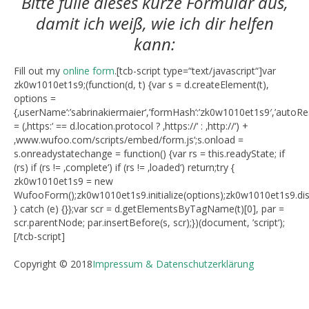
Bitte fülle dieses kurze Formular aus,
damit ich weiß, wie ich dir helfen
kann:
Fill out my
online form
.[tcb-script type=“text/javascript“]var
zk0w1010et1s9;(function(d, t) {var s = d.createElement(t),
options =
{‚userName‘:’sabrinakiermaier‘,’formHash‘:’zk0w1010et1s9′,’autoResize‘:
= (‚https:‘ == d.location.protocol ? ‚https://‘ : ‚http://‘) +
‚www.wufoo.com/scripts/embed/form.js‘;s.onload =
s.onreadystatechange = function() {var rs = this.readyState; if
(rs) if (rs != ‚complete‘) if (rs != ‚loaded‘) return;try {
zk0w1010et1s9 = new
WufooForm();zk0w1010et1s9.initialize(options);zk0w1010et1s9.disp
} catch (e) {}};var scr = d.getElementsByTagName(t)[0], par =
scr.parentNode; par.insertBefore(s, scr);})(document, ’script‘);
[/tcb-script]
Copyright © 2018
Impressum & Datenschutzerklärung