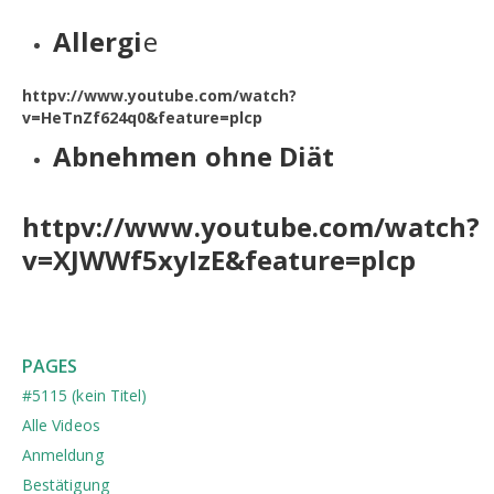
Allergi
e
httpv://www.youtube.com/watch?
v=HeTnZf624q0&feature=plcp
Abnehmen ohne Diät
httpv://www.youtube.com/watch?
v=XJWWf5xyIzE&feature=plcp
PAGES
#5115 (kein Titel)
Alle Videos
Anmeldung
Bestätigung