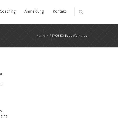
Coaching
Anmeldung
Kontakt
Home
/
PSYCH-K® Basic Workshop
st
ch
st
Deine