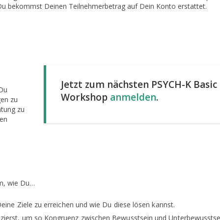
u bekommst Deinen Teilnehmerbetrag auf Dein Konto erstattet.
Jetzt zum nächsten PSYCH-K Basic
 Du
Workshop
anmelden
.
gen zu
htung zu
ren
m, wie Du…
eine Ziele zu erreichen und wie Du diese lösen kannst.
zierst, um so Kongruenz zwischen Bewusstsein und Unterbewusstse