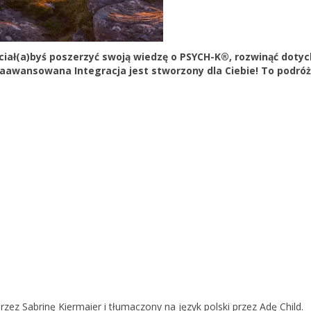
ciał(a)byś poszerzyć swoją wiedzę o PSYCH-K®️, rozwinąć dotyc
awansowana Integracja jest stworzony dla Ciebie! To podróż 
zez Sabrinę Kiermaier i tłumaczony na język polski przez Adę Child.