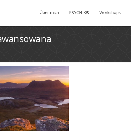
Über mich
PSYCH-K®
Workshops
aawansowana