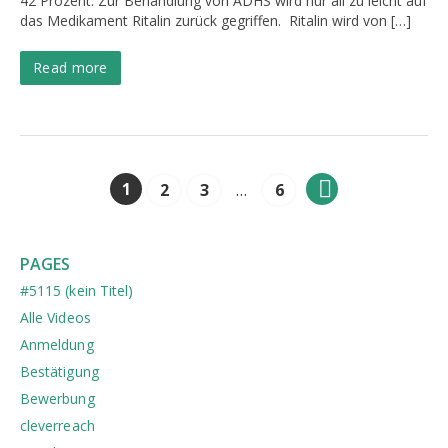
42 Prozent. Zur Behandlung von ADHS wird nur all zu leicht auf
das Medikament Ritalin zurück gegriffen. Ritalin wird von […]
Read more
1
2
3
…
6
PAGES
#5115 (kein Titel)
Alle Videos
Anmeldung
Bestätigung
Bewerbung
cleverreach