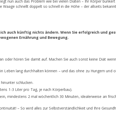
iegt nun auch das Problem wie bei vielen Diäten – Ihr Körper bunkert
hre Waage schnellt doppelt so schnell in die Höhe – der allseits bekann
 sich auch künftig nichts ändern. Wenn Sie erfolgreich und ge
gewogenen Ernährung und Bewegung.
t an oder hören Sie damit auf. Machen Sie auch sonst keine Diät wenn
 ein Leben lang durchhalten können – und das ohne zu Hungern und 
 hinunter schlucken.
tens 1-3 Liter pro Tag, je nach Körperbau).
ag ein, mindestens 2 mal wöchentlich 30 Minuten, idealerweise an frisc
ntinuität! – So wird alles zur Selbstverständlichkeit und Ihre Gesundh