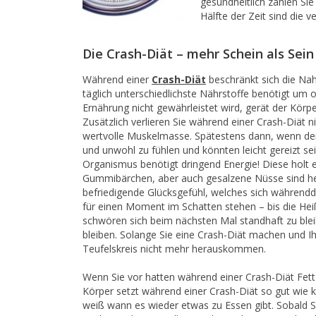
gesundheitlich zahlen Sie
Hälfte der Zeit sind die 
Die Crash-Diät – mehr Schein als Sein
Während einer
Crash-Diät
beschränkt sich die Nah
täglich unterschiedlichste Nährstoffe benötigt um 
Ernährung nicht gewährleistet wird, gerät der Kör
Zusätzlich verlieren Sie während einer Crash-Diät
wertvolle Muskelmasse. Spätestens dann, wenn der 
und unwohl zu fühlen und könnten leicht gereizt se
Organismus benötigt dringend Energie! Diese holt 
Gummibärchen, aber auch gesalzene Nüsse sind hei
befriedigende Glücksgefühl, welches sich währendd
für einen Moment im Schatten stehen – bis die Hei
schwören sich beim nächsten Mal standhaft zu bleib
bleiben. Solange Sie eine Crash-Diät machen und 
Teufelskreis nicht mehr herauskommen.
Wenn Sie vor hatten während einer Crash-Diät Fett 
Körper setzt während einer Crash-Diät so gut wie ke
weiß wann es wieder etwas zu Essen gibt. Sobald Si