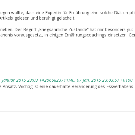
regen wollte, dass eine Expertin für Ernährung eine solche Diät empfi
Artikels gelesen und beruhigt gelächelt.
hrieben. Der Begriff „kriegsähnliche Zustände“ hat mir besonders gut
ständnis vorausgesetzt, in einigen Ernährungscoachings einsetzen. Ge
. Januar 2015 23:03 142066823711Mi., 07 Jan. 2015 23:03:57 +0100
he Ansatz. Wichtig ist eine dauerhafte Veränderung des Essverhaltens