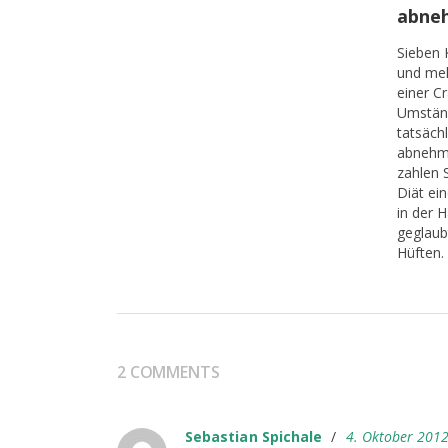
abne
Sieben 
und meh
einer C
Umständ
tatsächl
abnehme
zahlen 
Diät ei
in der H
geglaub
Hüften.
2 COMMENTS
Sebastian Spichale
/
4. Oktober 201