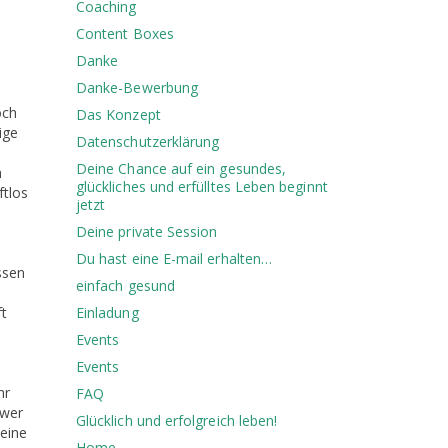
Coaching
Content Boxes
Danke
Danke-Bewerbung
och
Das Konzept
ige
Datenschutzerklärung
Deine Chance auf ein gesundes,
h
glückliches und erfülltes Leben beginnt
ftlos
jetzt
Deine private Session
Du hast eine E-mail erhalten…
ssen
einfach gesund
ft
Einladung
Events
Events
hr
FAQ
 wer
Glücklich und erfolgreich leben!
 eine
Home