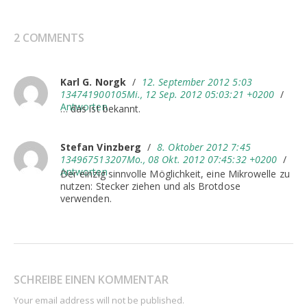
2 COMMENTS
Karl G. Norgk
/
12. September 2012 5:03
134741900105Mi., 12 Sep. 2012 05:03:21 +0200
/
Antworten
… das ist bekannt.
Stefan Vinzberg
/
8. Oktober 2012 7:45
134967513207Mo., 08 Okt. 2012 07:45:32 +0200
/
Antworten
Der einzig sinnvolle Möglichkeit, eine Mikrowelle zu
nutzen: Stecker ziehen und als Brotdose
verwenden.
SCHREIBE EINEN KOMMENTAR
Your email address will not be published.