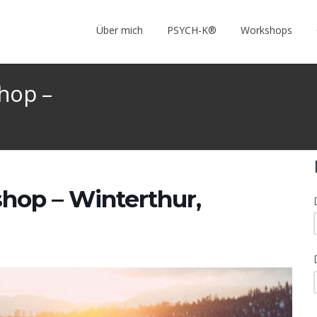
Über mich
PSYCH-K®
Workshops
hop –
op – Winterthur,