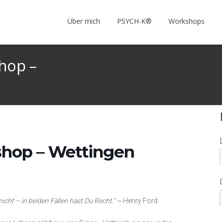
Über mich
PSYCH-K®
Workshops
hop –
hop – Wettingen
icht – in beiden Fällen hast Du Recht.” ~
Henry Ford