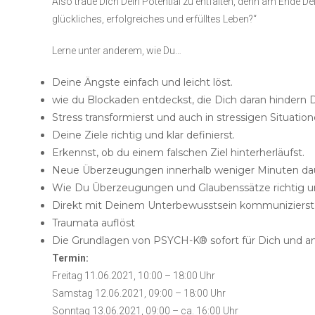
Also traue Dich Dein Potential zu entfalten, denn am Ende De
glückliches, erfolgreiches und erfülltes Leben?“
Lerne unter anderem, wie Du…
Deine Ängste einfach und leicht löst.
wie du Blockaden entdeckst, die Dich daran hindern D
Stress transformierst und auch in stressigen Situati
Deine Ziele richtig und klar definierst.
Erkennst, ob du einem falschen Ziel hinterherläufst.
Neue Überzeugungen innerhalb weniger Minuten daue
Wie Du Überzeugungen und Glaubenssätze richtig und
Direkt mit Deinem Unterbewusstsein kommunizierst
Traumata auflöst
Die Grundlagen von PSYCH-K® sofort für Dich und and
Termin:
Freitag 11.06.2021, 10:00 – 18:00 Uhr
Samstag 12.06.2021, 09:00 – 18:00 Uhr
Sonntag 13.06.2021, 09:00 – ca. 16:00 Uhr