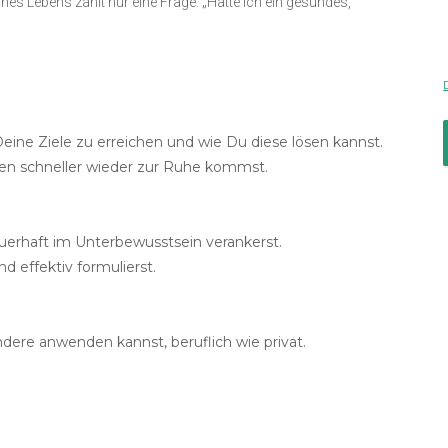
ines Lebens zählt nur eine Frage: „Hatte ich ein gesundes,
eine Ziele zu erreichen und wie Du diese lösen kannst.
onen schneller wieder zur Ruhe kommst.
rhaft im Unterbewusstsein verankerst.
 effektiv formulierst.
ere anwenden kannst, beruflich wie privat.